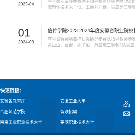
序号赛项名称参赛选手指导教师获奖等级1动漫
2025-04
漫制作技术朱子恒、王静刘元臻，吴晨亮二等
6动漫制作技术汪玉婷、屠厚香赵洁，韦啸三等
01
信传学院2023-2024年度安徽省职业院
序号省赛赛项名称获奖情况参赛队指导教师参赛
2024-03
黄山山、曹键、朱子恒、万晨曦三等奖2队吴晨
品设计与开发二等奖1队陈玉环、骆阳孙非凡、王
快速链接：
安徽省教育厅
安徽工业大学
合肥师范学院
智联招聘
南京工业职业技术大学
芜湖职业技术大学