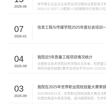
序号牵头企业企业名称合同日期协议类型电子档纸质
2026-06
2024.12-2027.12框架√√3安徽智时代有限
√√5合肥凌翔信息科技有限公司2025.04-2028
07
信息工程与传媒学院2025年度社会培训
2026-01
04
我院近5年质量工程项目情况统计
合肥职业技术学院信传学院近五年省、校质量工
2025-09
项时间是否结题1教学名师张平华2025.12
合肥职业技术学院合肥领智物联科技有限公司校企
03
我院在2025年世界职业院校技能大赛荣
2025年8月31日，世界职业院校技能大赛
2025-09
的激烈角逐中表现亮眼，成功摘得铜奖，为学
热化，合肥职业技术学院的李程、余周星、黄