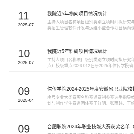
能，...
11
我院近5年横向项目情况统计
主持人项目名称项目级别类别立项时间拟研究年份
2025-07
类招生管理软件开发与运维小型合作项目横向课题20
据监控平台技术服务小型合作项目横向课题2025
10
我院近5年科研项目情况统计
主持人项目名称项目级别类别立项时间拟研究年
2025-07
点）校级重点2026.012在研2025年信传
轻量化AIoT网关及自适应优化方法研究省级重点
09
信传学院2024-2025年度安徽省职业院
序号专业大类赛项名称赛道赛制参赛选手指导
2025-04
划与制作学生赛道团体赛王红明、张雨韩、王
航三等奖4电子信息大类Web技术学生赛道团体
09
合肥职院2024年职业技能大赛获奖名单