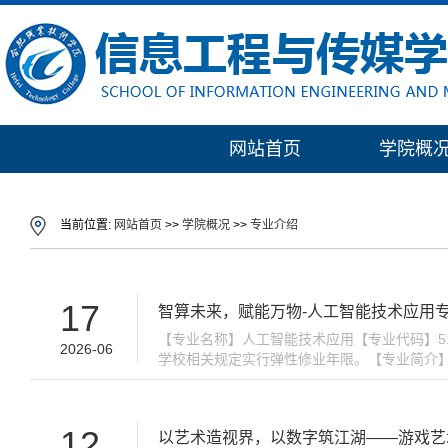
网站首页
学院概
当前位置:
网站首页
>>
学院概况
>>
专业介绍
17
智算未来，赋能万物-人工智能技术应用
【专业名称】人工智能技术应用【专业代码】5
2026-06
学校相关规定实行弹性修业年限。【专业简介】
学习、计算机视觉、嵌入式开发等核心技术的高
12
以艺术造视界，以数字筑江湖——游戏艺