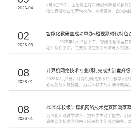
4月8日下午，由信息工程与传媒学院智能化教
2026-04
活动特邀陕西省劳动模范、高级技师、西元集团
越 执着中见匠心》为题，深情讲述了自己从一
02
智能化教研室成功举办<短视频时代特色
2025年1月15日下午，智能化教研室在教
2026-03
老师担任主讲，主要探讨在数字经济与乡村振
商的发展趋势，基于现有的优秀实践案例，分析
08
计算机网络技术专业顺利完成实训室升级
2026年1月7日，计算机网络技术专业教学
2026-01
心功能与实操技能，为后续教学与实训开展奠定
基础实训室”，并对原有“网络工程运维与规划实
08
2025年校级计算机网络技术竞赛圆满落
为深化实践教学改革，提升学生动手能力、创
2026-01
算机网络技术赛项由计网兴趣小组成功举办。本
专业学生踊跃参与。比赛采用团体形式，每队2-