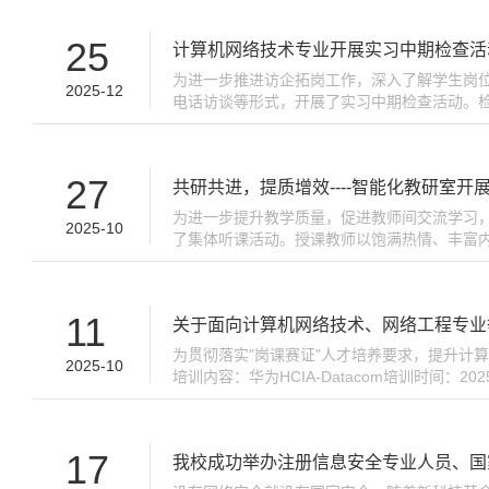
25
计算机网络技术专业开展实习中期检查活
为进一步推进访企拓岗工作，深入了解学生岗位
2025-12
电话访谈等形式，开展了实习中期检查活动。
工作与生活中遇到的困难，并指导学生规范填
重要参考。...
27
共研共进，提质增效----智能化教研室开
为进一步提升教学质量，促进教师间交流学习，2
2025-10
了集体听课活动。授课教师以饱满热情、丰富
法、技巧及学生反应等多维度细致观察。此次集
11
关于面向计算机网络技术、网络工程专业举办
为贯彻落实"岗课赛证"人才培养要求，提升计算
2025-10
培训内容：华为HCIA-Datacom培训时间‌：2
A105机房考试安排‌：通过培训及校内考核者
17
我校成功举办注册信息安全专业人员、国